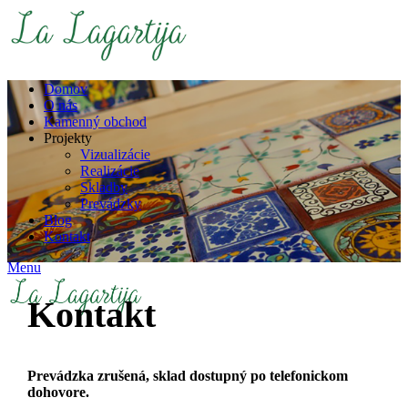
Domov
O nás
Kamenný obchod
Projekty
Vizualizácie
Realizácie
Skladby
Prevádzky
Blog
Kontakt
Menu
Kontakt
Prevádzka zrušená, sklad dostupný po telefonickom
dohovore.