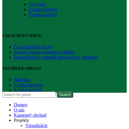
Náš blog
Tvorba kúpeľní
Tvorba kuchýň
ZÁKAZNÍCKY SERVIS
Často kladené otázky
Zásady ochrany osobných údajov
Doporučenie k montáži umývadiel a obkladov
ZAUJÍMAVÉ ODKAZY
Náš blog
Tvorba kúpeľní
Tvorba kuchýň
Search
Domov
O nás
Kamenný obchod
Projekty
Vizualizácie