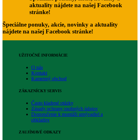
aktuality nájdete na našej Facebook
stránke!
Špeciálne ponuky, akcie, novinky a aktuality
nájdete na našej Facebook stránke!
UŽITOČNÉ INFORMÁCIE
O nás
Kontakt
Kamenný obchod
ZÁKAZNÍCKY SERVIS
Často kladené otázky
Zásady ochrany osobných údajov
Doporučenie k montáži umývadiel a
obkladov
ZAUJÍMAVÉ ODKAZY